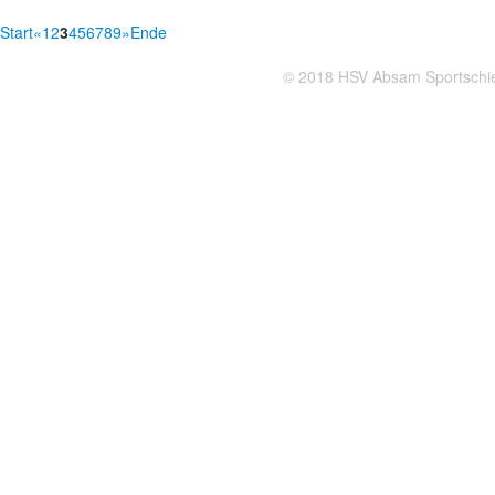
Start
«
1
2
3
4
5
6
7
8
9
»
Ende
© 2018 HSV Absam Sportsch